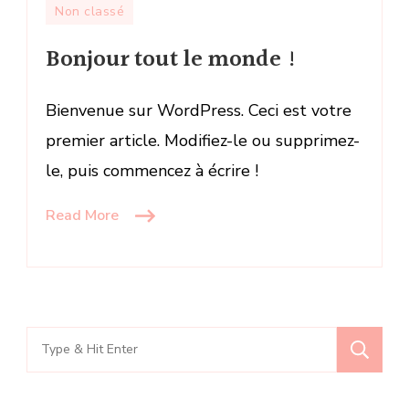
Bonjour
Non classé
tout
Bonjour tout le monde !
le
monde !
Bienvenue sur WordPress. Ceci est votre
premier article. Modifiez-le ou supprimez-
le, puis commencez à écrire !
Read More
Search
for: